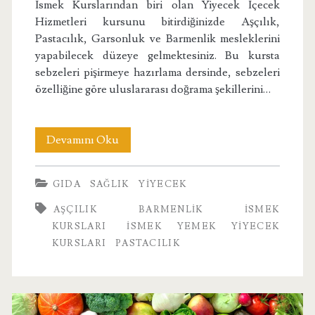
İsmek Kurslarından biri olan Yiyecek İçecek
Hizmetleri kursunu bitirdiğinizde Aşçılık,
Pastacılık, Garsonluk ve Barmenlik mesleklerini
yapabilecek düzeye gelmektesiniz. Bu kursta
sebzeleri pişirmeye hazırlama dersinde, sebzeleri
özelliğine göre uluslararası doğrama şekillerini…
İsmek
Devamını Oku
Kurslarında
GIDA
SAĞLIK
YIYECEK
Yiyecek
AŞÇILIK
BARMENLIK
ISMEK
Hizmetleri
KURSLARI
ISMEK YEMEK YIYECEK
Kursu
KURSLARI
PASTACILIK