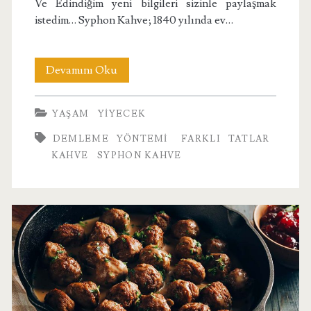
Ve Edindiğim yeni bilgileri sizinle paylaşmak
istedim… Syphon Kahve; 1840 yılında ev…
Syphon
Devamını Oku
Kahve
YAŞAM
YIYECEK
DEMLEME YÖNTEMI
FARKLI TATLAR
KAHVE
SYPHON KAHVE