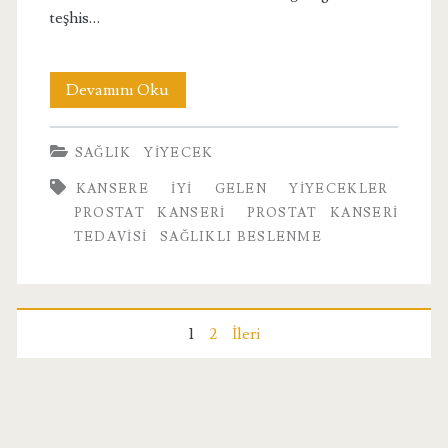
teşhis…
Prostat
Devamını Oku
Kanserine
SAĞLIK
YIYECEK
Çözüm
KANSERE IYI GELEN YIYECEKLER
Önerileri
PROSTAT KANSERI
PROSTAT KANSERI
TEDAVISI
SAĞLIKLI BESLENME
Yazı
1
2
İleri
sayfalaması