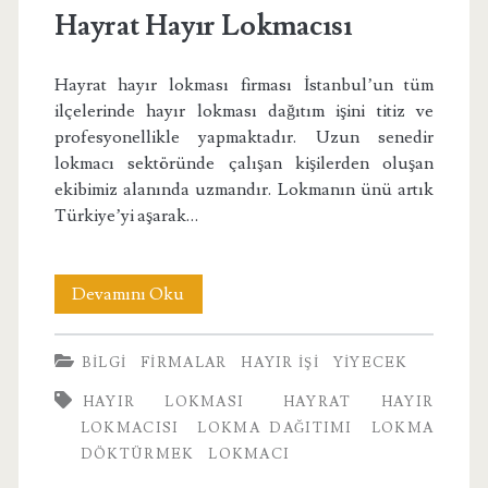
Hayrat Hayır Lokmacısı
Hayrat hayır lokması firması İstanbul’un tüm
ilçelerinde hayır lokması dağıtım işini titiz ve
profesyonellikle yapmaktadır. Uzun senedir
lokmacı sektöründe çalışan kişilerden oluşan
ekibimiz alanında uzmandır. Lokmanın ünü artık
Türkiye’yi aşarak…
Hayrat
Devamını Oku
Hayır
BILGI
FIRMALAR
HAYIR İŞI
YIYECEK
Lokmacısı
HAYIR LOKMASI
HAYRAT HAYIR
LOKMACISI
LOKMA DAĞITIMI
LOKMA
DÖKTÜRMEK
LOKMACI