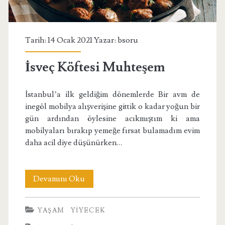
Tarih: 14 Ocak 2021 Yazar:
bsoru
İsveç Köftesi Muhteşem
İstanbul’a ilk geldiğim dönemlerde Bir avm de
inegöl mobilya alışverişine gittik o kadar yoğun bir
gün ardından öylesine acıkmıştım ki ama
mobilyaları bırakıp yemeğe fırsat bulamadım evim
daha acil diye düşünürken…
İsveç
Devamını Oku
Köftesi
YAŞAM
YIYECEK
Muhteşem