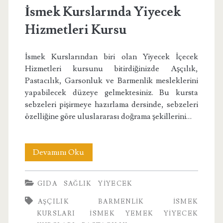
İsmek Kurslarında Yiyecek
Hizmetleri Kursu
İsmek Kurslarından biri olan Yiyecek İçecek
Hizmetleri kursunu bitirdiğinizde Aşçılık,
Pastacılık, Garsonluk ve Barmenlik mesleklerini
yapabilecek düzeye gelmektesiniz. Bu kursta
sebzeleri pişirmeye hazırlama dersinde, sebzeleri
özelliğine göre uluslararası doğrama şekillerini…
İsmek
Devamını Oku
Kurslarında
GIDA
SAĞLIK
YIYECEK
Yiyecek
AŞÇILIK
BARMENLIK
ISMEK
Hizmetleri
KURSLARI
ISMEK YEMEK YIYECEK