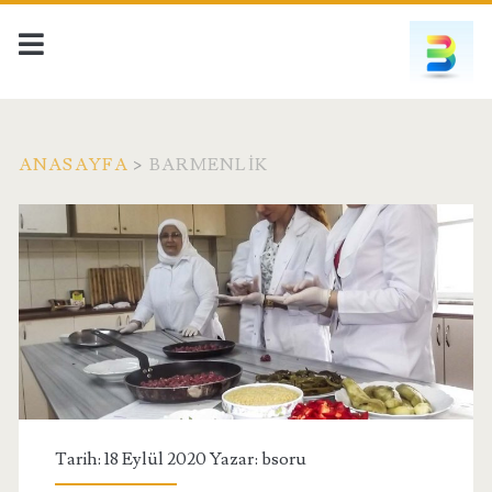
ANASAYFA
>
BARMENLIK
Etiket:
<span>barmenlik</spa
Tarih: 18 Eylül 2020 Yazar:
bsoru