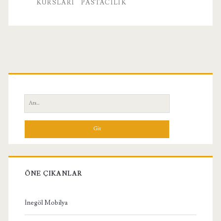
Kursu
KURSLARI
PASTACILIK
Birincil
Yan
Ara:
Menü
ÖNE ÇIKANLAR
İnegöl Mobilya