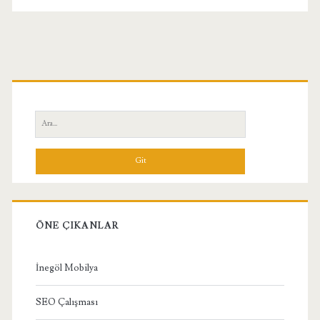
Birincil
Yan
Ara:
Menü
ÖNE ÇIKANLAR
İnegöl Mobilya
SEO Çalışması