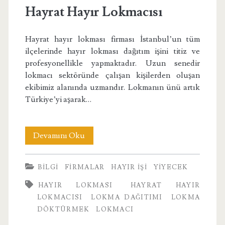
Hayrat Hayır Lokmacısı
Hayrat hayır lokması firması İstanbul’un tüm
ilçelerinde hayır lokması dağıtım işini titiz ve
profesyonellikle yapmaktadır. Uzun senedir
lokmacı sektöründe çalışan kişilerden oluşan
ekibimiz alanında uzmandır. Lokmanın ünü artık
Türkiye’yi aşarak…
Hayrat
Devamını Oku
Hayır
BILGI
FIRMALAR
HAYIR İŞI
YIYECEK
Lokmacısı
HAYIR LOKMASI
HAYRAT HAYIR
LOKMACISI
LOKMA DAĞITIMI
LOKMA
DÖKTÜRMEK
LOKMACI