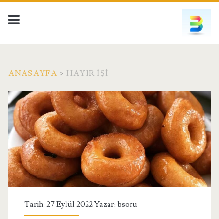
ANASAYFA
>
HAYIR İŞI
Kategori:
<span>Hayır
İşi</span>
Tarih: 27 Eylül 2022 Yazar:
bsoru