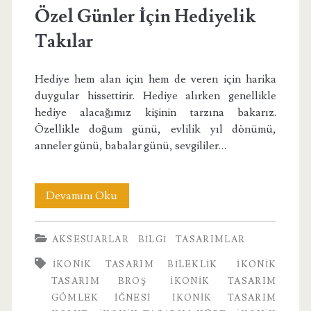
Özel Günler İçin Hediyelik
Takılar
Hediye hem alan için hem de veren için harika
duygular hissettirir. Hediye alırken genellikle
hediye alacağımız kişinin tarzına bakarız.
Özellikle doğum günü, evlilik yıl dönümü,
anneler günü, babalar günü, sevgililer…
Özel
Devamını Oku
Günler
AKSESUARLAR
BILGI
TASARIMLAR
İçin
IKONIK TASARIM BILEKLIK
IKONIK
Hediyelik
TASARIM BROŞ
IKONIK TASARIM
Takılar
GÖMLEK IĞNESI
IKONIK TASARIM