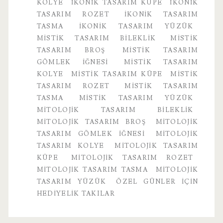
KOLYE
IKONIK TASARIM KÜPE
IKONIK
TASARIM ROZET
IKONIK TASARIM
TASMA
IKONIK TASARIM YÜZÜK
MISTIK TASARIM BILEKLIK
MISTIK
TASARIM BROŞ
MISTIK TASARIM
GÖMLEK IĞNESI
MISTIK TASARIM
KOLYE
MISTIK TASARIM KÜPE
MISTIK
TASARIM ROZET
MISTIK TASARIM
TASMA
MISTIK TASARIM YÜZÜK
MITOLOJIK TASARIM BILEKLIK
MITOLOJIK TASARIM BROŞ
MITOLOJIK
TASARIM GÖMLEK IĞNESI
MITOLOJIK
TASARIM KOLYE
MITOLOJIK TASARIM
KÜPE
MITOLOJIK TASARIM ROZET
MITOLOJIK TASARIM TASMA
MITOLOJIK
TASARIM YÜZÜK
ÖZEL GÜNLER İÇIN
HEDIYELIK TAKILAR