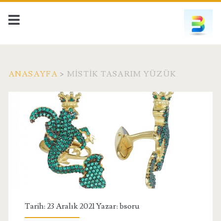
ANASAYFA
>
MISTIK TASARIM YÜZÜK
Etiket:
<span>mistik
tasarım
yüzük</span>
Tarih: 23 Aralık 2021 Yazar:
bsoru