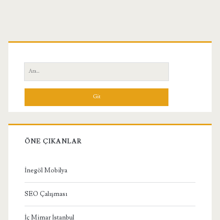
Birincil
Yan
Ara:
Menü
ÖNE ÇIKANLAR
İnegöl Mobilya
SEO Çalışması
İç Mimar İstanbul