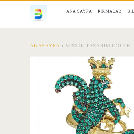
ANA SAYFA
FIRMALAR
BI
ANASAYFA
>
MISTIK TASARIM KOLYE
Etiket:
<span>mistik
tasarım
kolye</span>