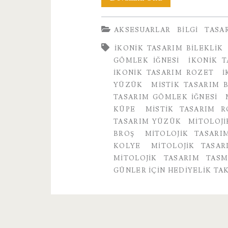
Günler
AKSESUARLAR
BILGI
TASA
İçin
IKONIK TASARIM BILEKLIK
Hediyelik
GÖMLEK IĞNESI
IKONIK 
Takılar
IKONIK TASARIM ROZET
I
YÜZÜK
MISTIK TASARIM B
TASARIM GÖMLEK IĞNESI
KÜPE
MISTIK TASARIM R
TASARIM YÜZÜK
MITOLOJI
BROŞ
MITOLOJIK TASARI
KOLYE
MITOLOJIK TASA
MITOLOJIK TASARIM TAS
GÜNLER İÇIN HEDIYELIK TA