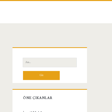
Birincil
Yan
Ara:
Menü
ÖNE ÇIKANLAR