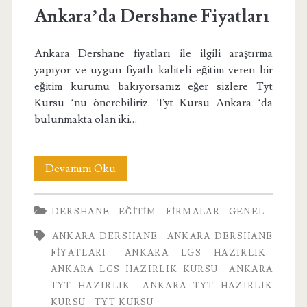
Ankara’da Dershane Fiyatları
Ankara Dershane fiyatları ile ilgili araştırma
yapıyor ve uygun fiyatlı kaliteli eğitim veren bir
eğitim kurumu bakıyorsanız eğer sizlere Tyt
Kursu ‘nu önerebiliriz. Tyt Kursu Ankara ‘da
bulunmakta olan iki…
Ankara’da
Devamını Oku
Dershane
DERSHANE
EĞITIM
FIRMALAR
GENEL
Fiyatları
ANKARA DERSHANE
ANKARA DERSHANE
FIYATLARI
ANKARA LGS HAZIRLIK
ANKARA LGS HAZIRLIK KURSU
ANKARA
TYT HAZIRLIK
ANKARA TYT HAZIRLIK
KURSU
TYT KURSU