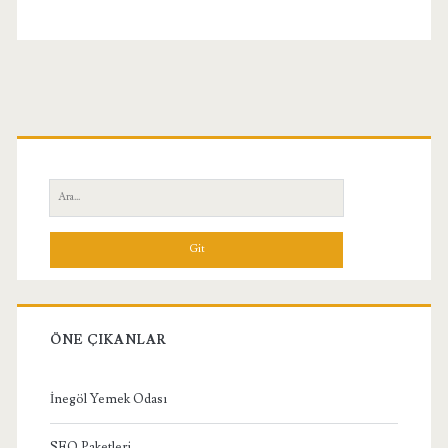
Birincil
Yan
Ara:
Menü
ÖNE ÇIKANLAR
İnegöl Yemek Odası
SEO Paketleri