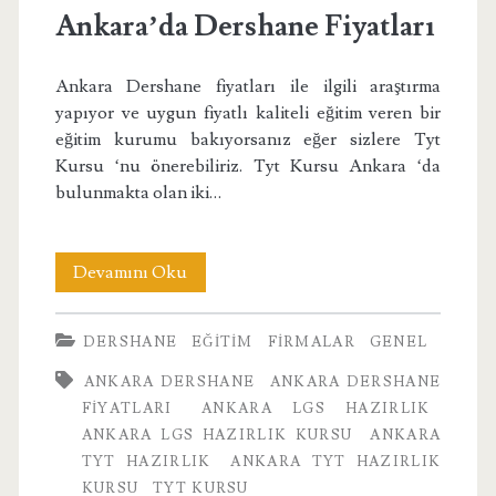
Ankara’da Dershane Fiyatları
Ankara Dershane fiyatları ile ilgili araştırma
yapıyor ve uygun fiyatlı kaliteli eğitim veren bir
eğitim kurumu bakıyorsanız eğer sizlere Tyt
Kursu ‘nu önerebiliriz. Tyt Kursu Ankara ‘da
bulunmakta olan iki…
Ankara’da
Devamını Oku
Dershane
DERSHANE
EĞITIM
FIRMALAR
GENEL
Fiyatları
ANKARA DERSHANE
ANKARA DERSHANE
FIYATLARI
ANKARA LGS HAZIRLIK
ANKARA LGS HAZIRLIK KURSU
ANKARA
TYT HAZIRLIK
ANKARA TYT HAZIRLIK
KURSU
TYT KURSU