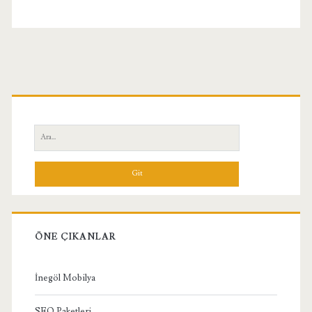
Birincil
Yan
Ara:
Menü
ÖNE ÇIKANLAR
İnegöl Mobilya
SEO Paketleri