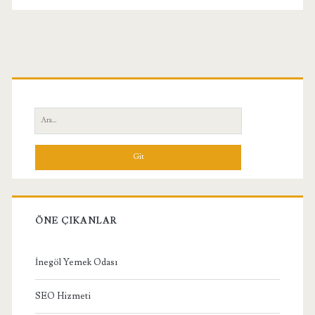
Birincil
Yan
Ara:
Menü
ÖNE ÇIKANLAR
İnegöl Yemek Odası
SEO Hizmeti