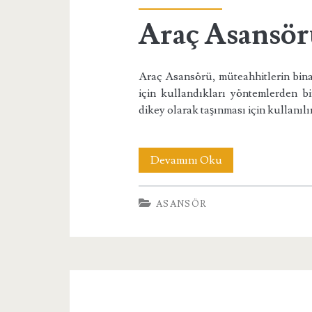
Araç Asansör
Araç Asansörü, müteahhitlerin bina
için kullandıkları yöntemlerden bi
dikey olarak taşınması için kullanılır
Araç
Devamını Oku
Asansörü
ASANSÖR
Forces
Makina