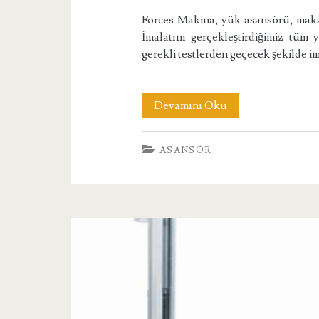
Forces Makina, yük asansörü, makasl
İmalatını gerçekleştirdiğimiz tüm 
gerekli testlerden geçecek şekilde i
Yük
Devamını Oku
Asansörü
ASANSÖR
Fiyatları