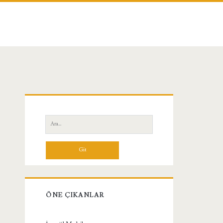
Birincil
Yan
Ara:
Menü
ÖNE ÇIKANLAR