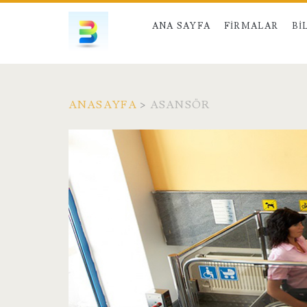
ANA SAYFA
FIRMALAR
BI
ANASAYFA
>
ASANSÖR
Kategori:
<span>Asansör</s