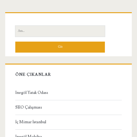
Birincil
Yan
Ara:
Menü
ÖNE ÇIKANLAR
İnegöl Yatak Odası
SEO Çalışması
İç Mimar İstanbul
İnegöl Mobilya