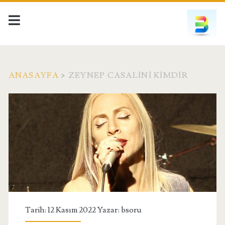
ANASAYFA
>
ZEYNEP CASALINI KIMDIR
Etiket:
<span>Zeynep
Casalini
Kimdir</span>
Tarih: 12 Kasım 2022 Yazar:
bsoru