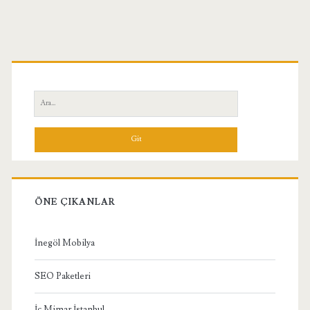
Birincil
Yan
Ara:
Menü
ÖNE ÇIKANLAR
İnegöl Mobilya
SEO Paketleri
İç Mimar İstanbul