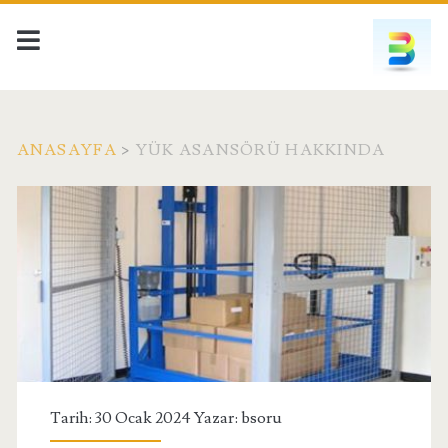
ANASAYFA
>
YÜK ASANSÖRÜ HAKKINDA
Etiket:
<span>Yük
Asansörü
Hakkında</span>
Tarih: 30 Ocak 2024 Yazar:
bsoru