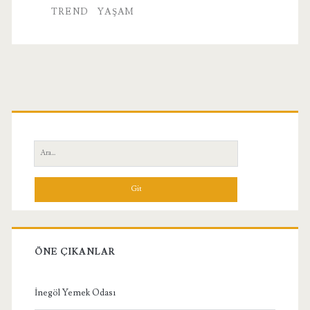
Nelere
TREND
YAŞAM
Dikkat
Edilmelidir?
Birincil
Yan
Ara:
Menü
ÖNE ÇIKANLAR
İnegöl Yemek Odası