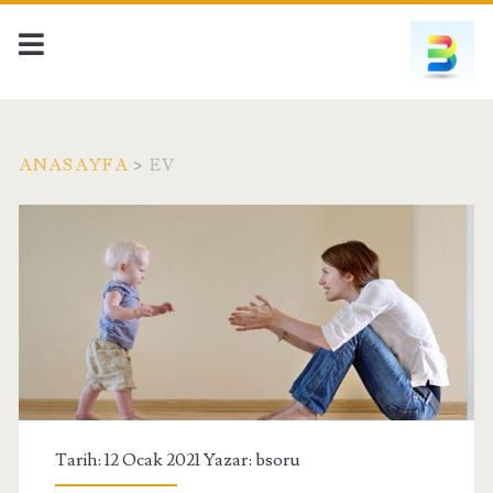
ANASAYFA
>
EV
Etiket:
<span>ev</span>
Tarih: 12 Ocak 2021 Yazar:
bsoru