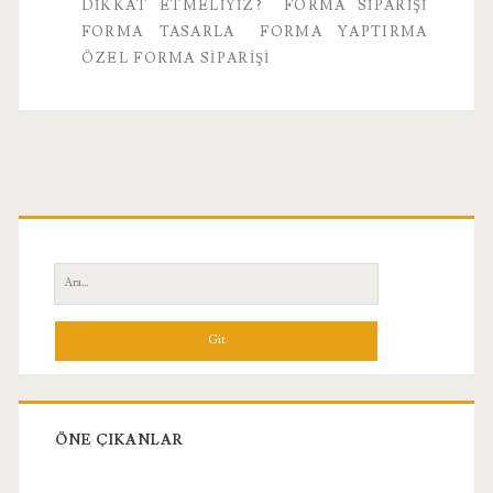
DIKKAT ETMELIYIZ?
FORMA SIPARIŞI
Dikkat
FORMA TASARLA
FORMA YAPTIRMA
ÖZEL FORMA SIPARIŞI
Etmeliyiz?
Birincil
Yan
Ara:
Menü
ÖNE ÇIKANLAR