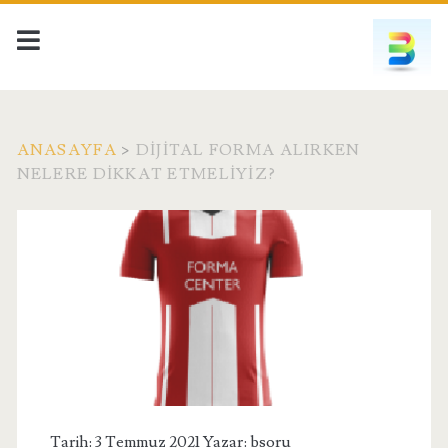
ANASAYFA
>
DIJITAL FORMA ALIRKEN
NELERE DIKKAT ETMELIYIZ?
Etiket:
<span>Dijital
Forma
Alırken
Nelere
Tarih: 3 Temmuz 2021 Yazar:
bsoru