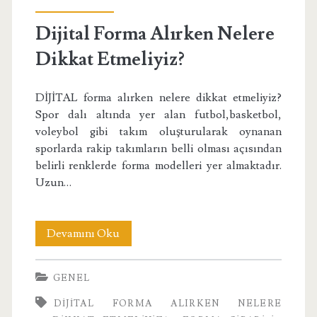
Dikkat
Dijital Forma Alırken Nelere
Etmeliyiz?
Dikkat Etmeliyiz?
</span>
DİJİTAL forma alırken nelere dikkat etmeliyiz?
Spor dalı altında yer alan futbol,basketbol,
voleybol gibi takım oluşturularak oynanan
sporlarda rakip takımların belli olması açısından
belirli renklerde forma modelleri yer almaktadır.
Uzun…
Dijital
Devamını Oku
Forma
GENEL
Alırken
DIJITAL FORMA ALIRKEN NELERE
Nelere