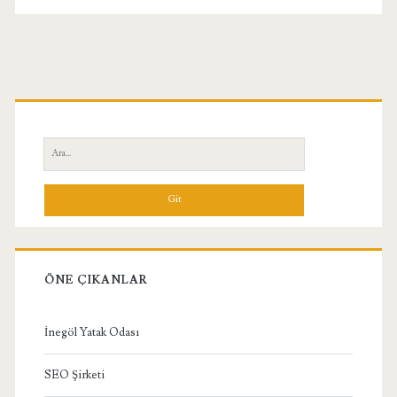
Birincil
Yan
Ara:
Menü
ÖNE ÇIKANLAR
İnegöl Yatak Odası
SEO Şirketi