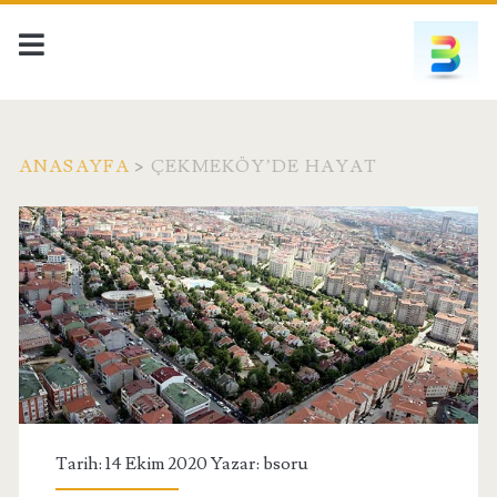
ANASAYFA
>
ÇEKMEKÖY’DE HAYAT
Etiket:
<span>çekmeköy’de
hayat</span>
Tarih: 14 Ekim 2020 Yazar:
bsoru