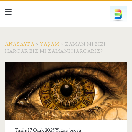
ANASAYFA
>
YAŞAM
>
ZAMAN MI BIZI
HARCAR BIZ MI ZAMANI HARCARIZ?
Tarih: 17 Ocak 2025 Yazar:
bsoru