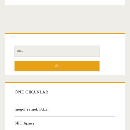
Birincil
Yan
Ara:
Menü
ÖNE ÇIKANLAR
İnegöl Yemek Odası
SEO Ajansı