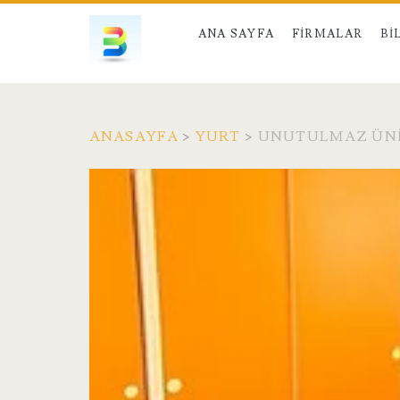
ANA SAYFA
FIRMALAR
BI
ANASAYFA
>
YURT
>
UNUTULMAZ ÜNIV