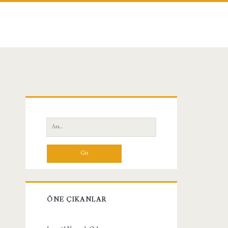
Birincil
Yan
Ara:
Menü
ÖNE ÇIKANLAR