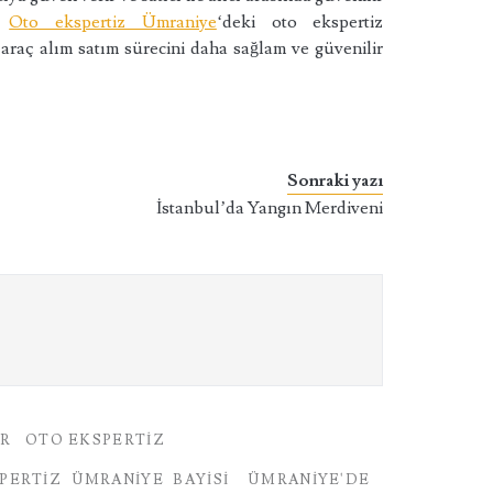
r.
Oto ekspertiz Ümraniye
‘deki oto ekspertiz
raç alım satım sürecini daha sağlam ve güvenilir
Sonraki yazı
İstanbul’da Yangın Merdiveni
AR
OTO EKSPERTIZ
PERTIZ ÜMRANIYE BAYISI
ÜMRANIYE'DE