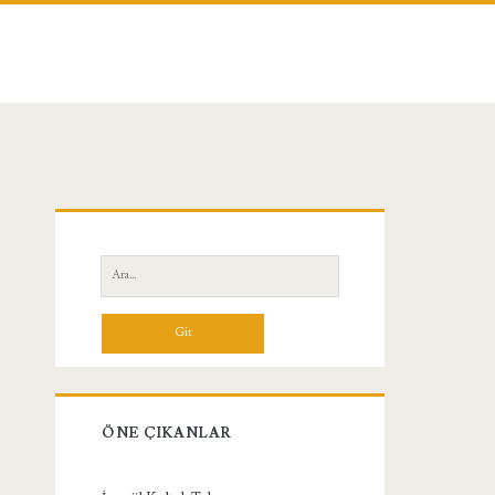
Birincil
Yan
Ara:
Menü
ÖNE ÇIKANLAR