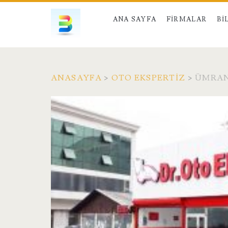
ANA SAYFA
FIRMALAR
BI
ANASAYFA
>
OTO EKSPERTIZ
>
ÜMRAN