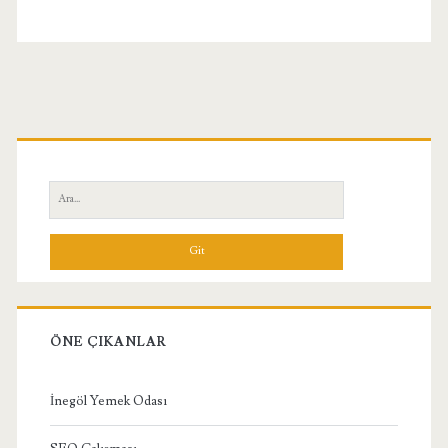
Birincil
Yan
Ara:
Menü
ÖNE ÇIKANLAR
İnegöl Yemek Odası