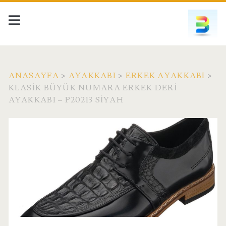
ANASAYFA
>
AYAKKABI
>
ERKEK AYAKKABI
>
KLASIK BÜYÜK NUMARA ERKEK DERI
AYAKKABI – P20213 SIYAH