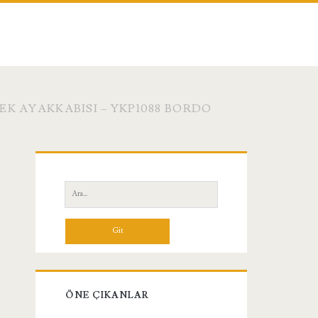
K AYAKKABISI – YKP1088 BORDO
Birincil
Yan
Ara:
Menü
ÖNE ÇIKANLAR