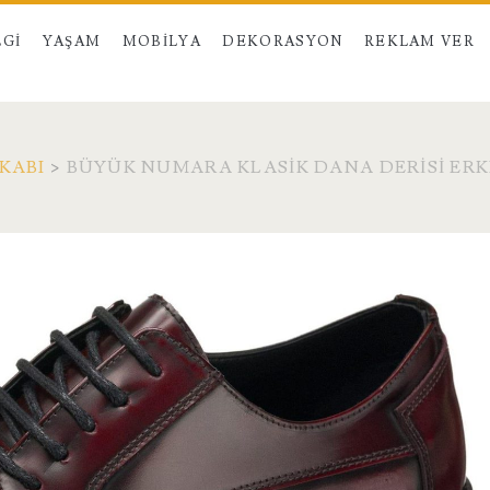
LGI
YAŞAM
MOBILYA
DEKORASYON
REKLAM VER
KABI
>
BÜYÜK NUMARA KLASIK DANA DERISI ERKE