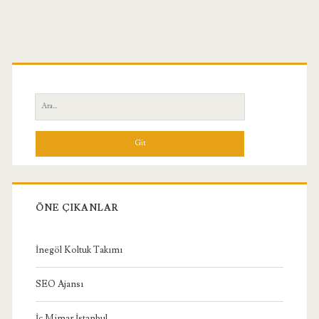
Birincil
Yan
Ara:
Menü
ÖNE ÇIKANLAR
İnegöl Koltuk Takımı
SEO Ajansı
İç Mimar İstanbul