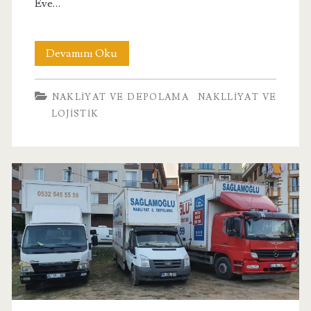
Eve…
Bakırköy
Devamını Oku
Evden
NAKLIYAT VE DEPOLAMA
NAKLLIYAT VE
Eve
LOJISTIK
Nakliyat