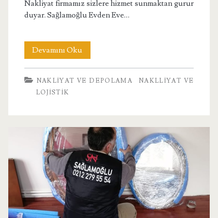
Nakliyat firmamız sizlere hizmet sunmaktan gurur
duyar. Sağlamoğlu Evden Eve…
Şişli
Devamını Oku
Evden
NAKLIYAT VE DEPOLAMA
NAKLLIYAT VE
Eve
LOJISTIK
Nakliyat
Firması