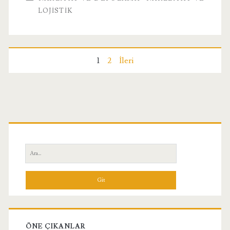
Eve
LOJISTIK
Nakliyat
Yazı
1
2
İleri
sayfalaması
Birincil
Yan
Ara:
Menü
ÖNE ÇIKANLAR