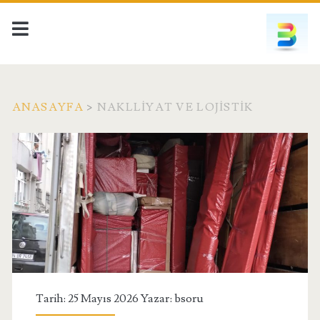
ANASAYFA
>
NAKLLIYAT VE LOJISTIK
Kategori:
<span>Naklliyat
ve
Lojistik</span>
Tarih: 25 Mayıs 2026 Yazar:
bsoru