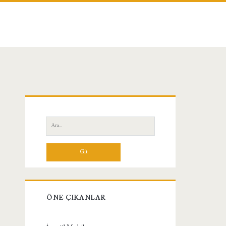
Birincil
Yan
Ara:
Menü
ÖNE ÇIKANLAR