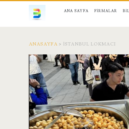
ANA SAYFA
FIRMALAR
BI
ANASAYFA
>
İSTANBUL LOKMACI
Kategori:
<span>İstanbul
Lokmacı</span>