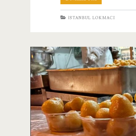
Lokması
İSTANBUL LOKMACI
|
İstanbul
Lokmacı