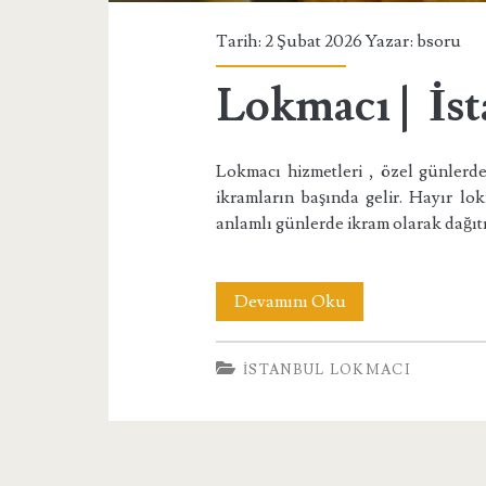
Tarih: 2 Şubat 2026 Yazar:
bsoru
Lokmacı | İs
Lokmacı hizmetleri , özel günlerde
ikramların başında gelir. Hayır lok
anlamlı günlerde ikram olarak dağıt
Lokmacı
Devamını Oku
|
İSTANBUL LOKMACI
İstanbul
Lokmacı