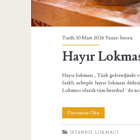
Tarih: 10 Mart 2026 Yazar:
bsoru
Hayır Lokma
Hayır lokması , Türk geleneğinde vaz
farklı sebeple hayır lokması döktür
Lokmacı olarak tüm İstanbul ‘ da sı
Hayır
Devamını Oku
Lokması
İSTANBUL LOKMACI