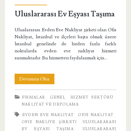
Uluslararası Ev Eşyası Taşıma
Uluslararası Evden Eve Nakliyat şirketi olan Ofis
Nakliyat, İstanbul ve ilçeleri başta olmak üzere
İstanbul genelinde de birden fazla farklı
noktalarda evden eve nakliyat hizmeti
sunmaktadır. Bu hizmetten faydalanmak için…
Uluslararası
Devamını Oku
Ev
FIRMALAR
GENEL
HIZMET SEKTÖRÜ
Eşyası
NAKLIYAT VE DEPOLAMA
Taşıma
EVDEN EVE NAKLIYAT
OFIS NAKLIYAT
OFIS NAKLIYE ŞIRKETI
ULUSLARARASI
EV EŞYASI TAŞIMA
ULUSLARARASI