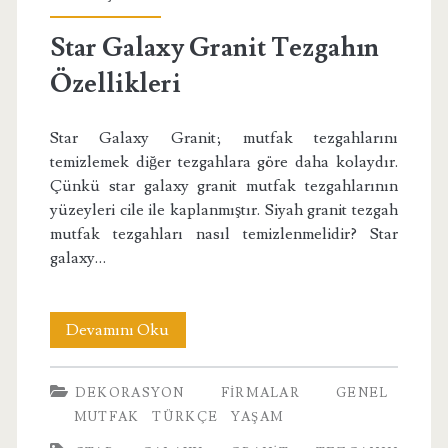
Özellikleri
Star Galaxy Granit Tezgahın
Nelerdir</span>
Özellikleri
Star Galaxy Granit; mutfak tezgahlarını
temizlemek diğer tezgahlara göre daha kolaydır.
Çünkü star galaxy granit mutfak tezgahlarının
yüzeyleri cile ile kaplanmıştır. Siyah granit tezgah
mutfak tezgahları nasıl temizlenmelidir? Star
galaxy…
Star
Devamını Oku
Galaxy
DEKORASYON
FIRMALAR
GENEL
Granit
MUTFAK
TÜRKÇE
YAŞAM
Tezgahın