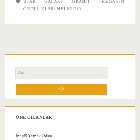
STAR GALAXY GRANIT TEZGAHIN
Özellikleri
ÖZELLIKLERI NELERDIR
Birincil
Yan
Ara:
Menü
ÖNE ÇIKANLAR
İnegöl Yemek Odası