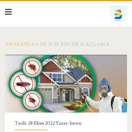
ANASAYFA
>
SILIVRI BÖCEK ILAÇLAMA
Etiket:
<span>silivri
böcek
ilaçlama</span>
Tarih: 28 Ekim 2022 Yazar:
bsoru