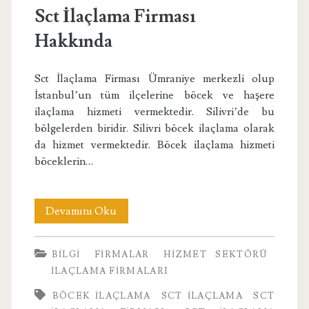
Sct İlaçlama Firması
Hakkında
Sct İlaçlama Firması Ümraniye merkezli olup
İstanbul’un tüm ilçelerine böcek ve haşere
ilaçlama hizmeti vermektedir. Silivri’de bu
bölgelerden biridir. Silivri böcek ilaçlama olarak
da hizmet vermektedir. Böcek ilaçlama hizmeti
böceklerin…
Sct
Devamını Oku
İlaçlama
BILGI
FIRMALAR
HIZMET SEKTÖRÜ
Firması
İLAÇLAMA FIRMALARI
Hakkında
BÖCEK ILAÇLAMA
SCT ILAÇLAMA
SCT