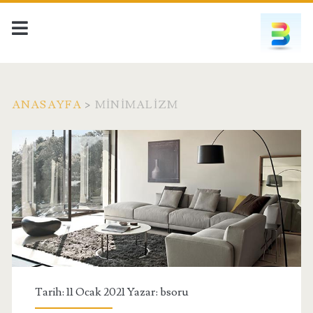
ANASAYFA
>
MINIMALIZM
Etiket:
<span>minimalizm</sp
Tarih: 11 Ocak 2021 Yazar:
bsoru