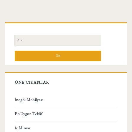
Birincil
Yan
Ara:
Menü
ÖNE ÇIKANLAR
İnegöl Mobilyası
En Uygun Teklif
İç Mimar