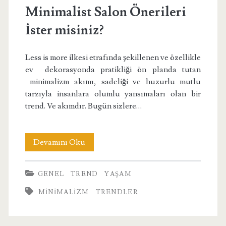
Minimalist Salon Önerileri
İster misiniz?
Less is more ilkesi etrafında şekillenen ve özellikle
ev dekorasyonda pratikliği ön planda tutan
minimalizm akımı, sadeliği ve huzurlu mutlu
tarzıyla insanlara olumlu yansımaları olan bir
trend. Ve akımdır. Bugün sizlere…
Minimalist
Devamını Oku
Salon
GENEL
TREND
YAŞAM
Önerileri
MINIMALIZM
TRENDLER
İster
misiniz?