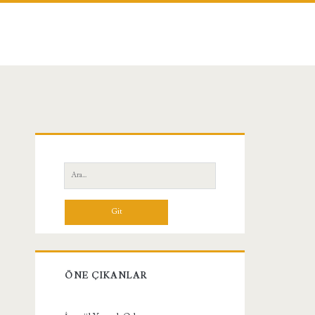
Birincil
Yan
Ara:
Menü
ÖNE ÇIKANLAR