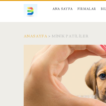
ANA SAYFA
FIRMALAR
BI
ANASAYFA
>
MINIK PATILILER
Etiket:
<span>minik
patililer</span>