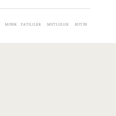
MINIK PATILILER
MUTLULUK
RUTIN