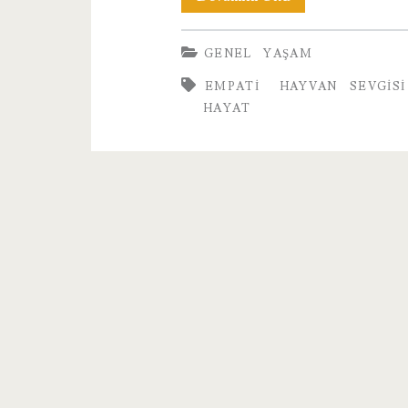
Gün
GENEL
YAŞAM
Mutlaka
EMPATI
HAYVAN SEVGISI
Mutlu
HAYAT
Günler
Göreceğiz…