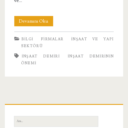
ve…
İnşaat
Devamını Oku
Demirinin
BILGI
FIRMALAR
İNŞAAT VE YAPI
Önemi
SEKTÖRÜ
INŞAAT DEMIRI
İNŞAAT DEMIRININ
ÖNEMI
Birincil
Yan
Ara: