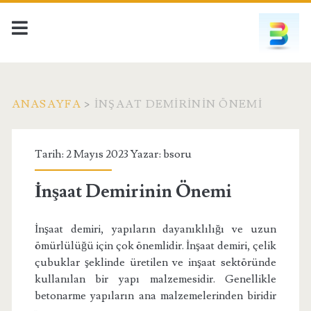
ANASAYFA
>
İNŞAAT DEMIRININ ÖNEMI
Etiket:
Tarih: 2 Mayıs 2023 Yazar:
bsoru
<span>İnşaat
İnşaat Demirinin Önemi
Demirinin
İnşaat demiri, yapıların dayanıklılığı ve uzun
Önemi</span>
ömürlülüğü için çok önemlidir. İnşaat demiri, çelik
çubuklar şeklinde üretilen ve inşaat sektöründe
kullanılan bir yapı malzemesidir. Genellikle
betonarme yapıların ana malzemelerinden biridir