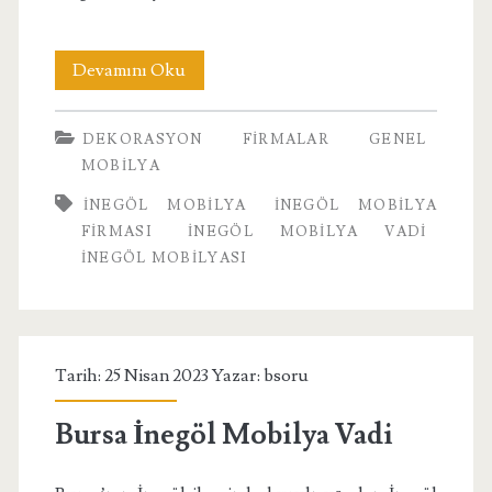
İnegöl
Devamını Oku
Mobilya
DEKORASYON
FIRMALAR
GENEL
Firması
MOBILYA
INEGÖL MOBILYA
İNEGÖL MOBILYA
FIRMASI
INEGÖL MOBILYA VADI
INEGÖL MOBILYASI
Tarih: 25 Nisan 2023 Yazar:
bsoru
Bursa İnegöl Mobilya Vadi