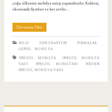
çoğu ülkesine mobilya satışı yapmaktadır. Kalitesi,
ekonomik fiyatları ve her zevke…
İnegöl
Devamını Oku
Mobilya
BILGI
DEKORASYON
FIRMALAR
Vadi
GENEL
MOBILYA
Hakkında
INEGÖL MOBILYA
INEGÖL MOBILYA
VADI
INEGÖL MOBILYASI
NEDEN
İNEGÖL MOBILYA VADI
Birincil