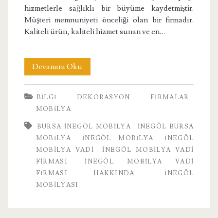
hizmetlerle sağlıklı bir büyüme kaydetmiştir.
Müşteri memnuniyeti önceliği olan bir firmadır.
Kaliteli ürün, kaliteli hizmet sunan ve en…
İnegöl
Devamını Oku
Mobilya
BILGI
DEKORASYON
FIRMALAR
Vadi
MOBILYA
Firması
BURSA INEGÖL MOBILYA
INEGÖL BURSA
Hakkında
MOBILYA
INEGÖL MOBILYA
İNEGÖL
MOBILYA VADI
İNEGÖL MOBILYA VADI
FIRMASI
İNEGÖL MOBILYA VADI
FIRMASI HAKKINDA
INEGÖL
MOBILYASI