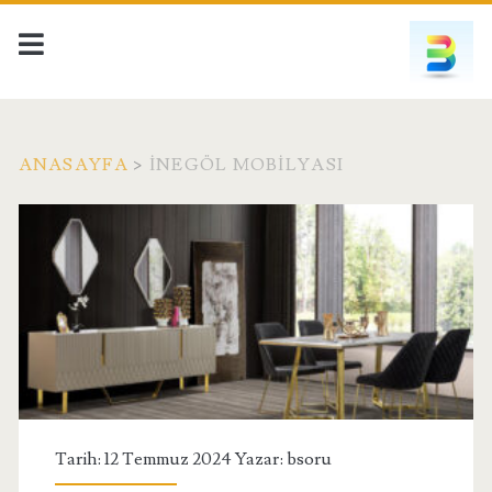
ANASAYFA
>
INEGÖL MOBILYASI
Etiket:
<span>inegöl
mobilyası</span>
Tarih: 12 Temmuz 2024 Yazar:
bsoru