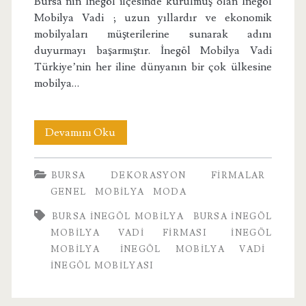
Bursa’nın İnegöl ilçesinde kurulmuş olan İnegöl
Mobilya Vadi ; uzun yıllardır ve ekonomik
mobilyaları müşterilerine sunarak adını
duyurmayı başarmıştır. İnegöl Mobilya Vadi
Türkiye’nin her iline dünyanın bir çok ülkesine
mobilya…
Bursa
Devamını Oku
İnegöl
BURSA
DEKORASYON
FIRMALAR
Mobilya
GENEL
MOBILYA
MODA
Vadi
BURSA INEGÖL MOBILYA
BURSA İNEGÖL
MOBILYA VADI FIRMASI
INEGÖL
MOBILYA
INEGÖL MOBILYA VADI
INEGÖL MOBILYASI