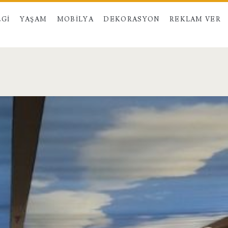
LGI
YAŞAM
MOBILYA
DEKORASYON
REKLAM VER
n>