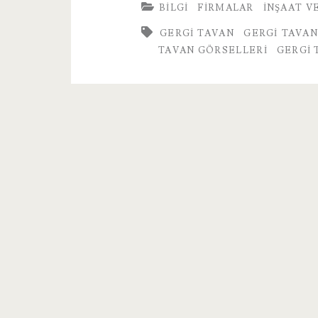
BILGI
FIRMALAR
İNŞAAT V
Firması
GERGI TAVAN
GERGI TAVAN
TAVAN GÖRSELLERI
GERGI 