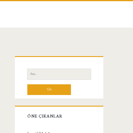
Birincil
Yan
Ara:
Menü
ÖNE ÇIKANLAR