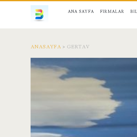
ANA SAYFA
FIRMALAR
BI
ANASAYFA
>
GERTAV
Etiket:
<span>gertav</spa