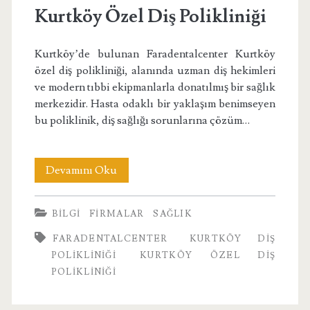
Kurtköy Özel Diş Polikliniği
Kurtköy’de bulunan Faradentalcenter Kurtköy
özel diş polikliniği, alanında uzman diş hekimleri
ve modern tıbbi ekipmanlarla donatılmış bir sağlık
merkezidir. Hasta odaklı bir yaklaşım benimseyen
bu poliklinik, diş sağlığı sorunlarına çözüm…
Kurtköy
Devamını Oku
Özel
BILGI
FIRMALAR
SAĞLIK
Diş
FARADENTALCENTER
KURTKÖY DIŞ
Polikliniği
POLIKLINIĞI
KURTKÖY ÖZEL DIŞ
POLIKLINIĞI