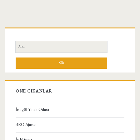
Birincil
Yan
Ara:
Menü
ÖNE ÇIKANLAR
İnegöl Yatak Odası
SEO Ajansı
İç Mimar