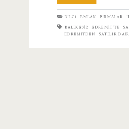
Edremit’te
BILGI
EMLAK
FIRMALAR
İ
Satılık
BALIKESIR EDREMIT'TE SA
Daire
EDREMITDEN
SATILIK DAI