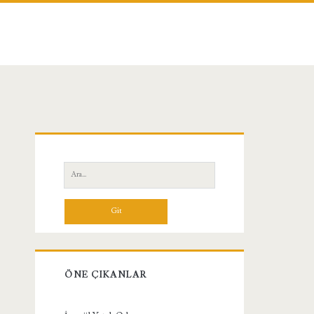
Birincil
Yan
Ara:
Menü
ÖNE ÇIKANLAR