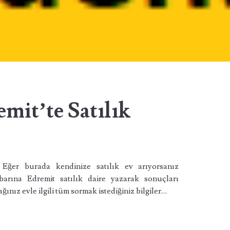
emit’te Satılık
r. Eğer burada kendinize satılık ev arıyorsanız
arına Edremit satılık daire yazarak sonuçları
ağınız evle ilgili tüm sormak istediğiniz bilgiler…