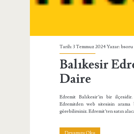
Tarih: 3 Temmuz 2024 Yazar:
bsoru
Balıkesir Edr
Daire
Edremit Balıkesir’in bir ilçesidi
Edremitden web sitesisin arama b
görebilirsiniz. Edremit’ten satın alac
Balıkesir
Devamını Oku