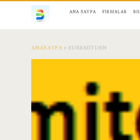
ANA SAYFA
FIRMALAR
BI
ANASAYFA
>
EDREMITDEN
Etiket:
<span>edremitden