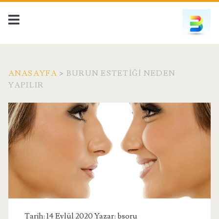
ANASAYFA
>
BURUN ESTETIĞI NEDEN
YAPILIR
Etiket:
<span>burun
estetiği
neden
yapılır</span>
Tarih: 14 Eylül 2020 Yazar:
bsoru