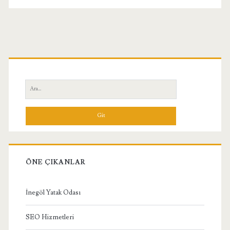
Birincil
Yan
Ara:
Menü
ÖNE ÇIKANLAR
İnegöl Yatak Odası
SEO Hizmetleri