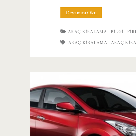
Araç
Devamını Oku
Kiralama
ARAÇ KIRALAMA
BILGI
FI
Hakkında
ARAÇ KIRALAMA
ARAÇ KIR