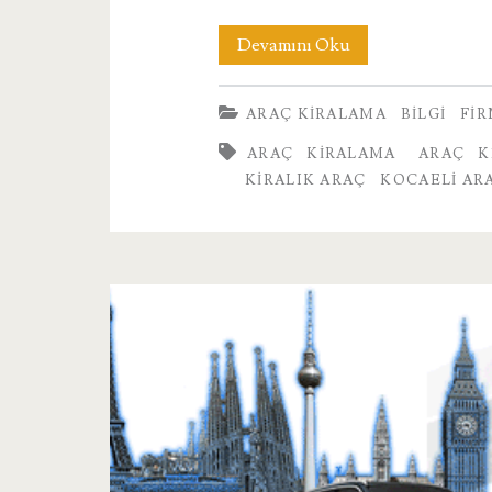
Kocaeli
Devamını Oku
Araç
ARAÇ KIRALAMA
BILGI
FI
Kiralama
ARAÇ KIRALAMA
ARAÇ K
KIRALIK ARAÇ
KOCAELI AR