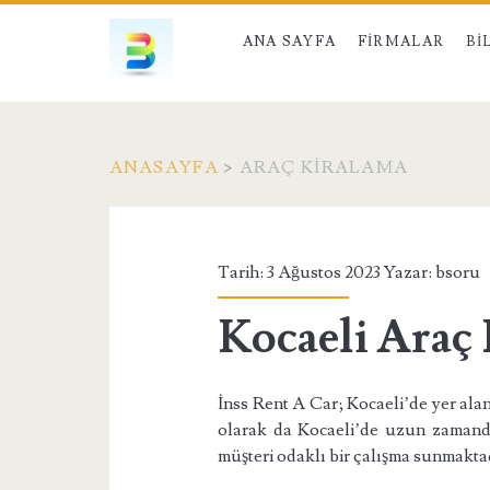
ANA SAYFA
FIRMALAR
BI
ANASAYFA
>
ARAÇ KIRALAMA
Etiket:
<span>Araç
Tarih: 3 Ağustos 2023 Yazar:
bsoru
kiralama</span>
Kocaeli Araç
İnss Rent A Car; Kocaeli’de yer alan
olarak da Kocaeli’de uzun zamand
müşteri odaklı bir çalışma sunmakta