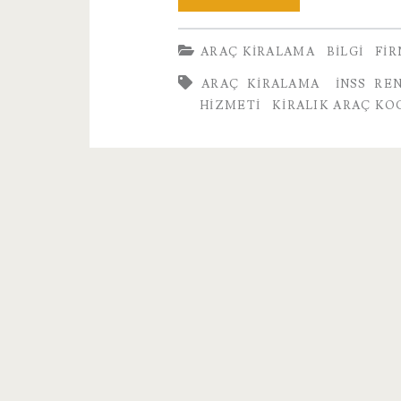
Araç
ARAÇ KIRALAMA
BILGI
FI
Hizmeti
ARAÇ KIRALAMA
INSS RE
HIZMETI
KIRALIK ARAÇ KO