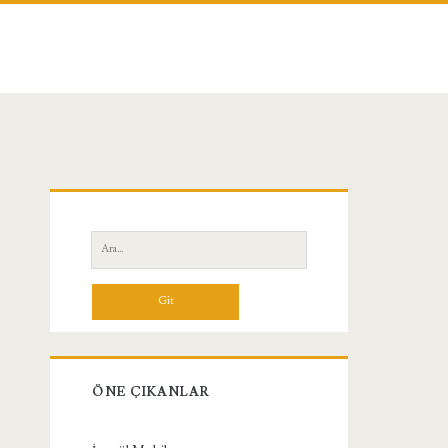
Birincil
Yan
Ara:
Menü
ÖNE ÇIKANLAR