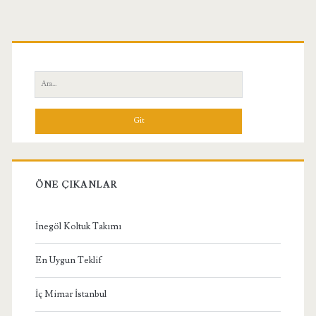
Birincil
Yan
Ara:
Menü
ÖNE ÇIKANLAR
İnegöl Koltuk Takımı
En Uygun Teklif
İç Mimar İstanbul