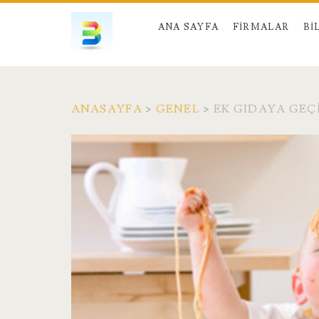
ANA SAYFA
FIRMALAR
BI
ANASAYFA
>
GENEL
>
EK GIDAYA GEÇ