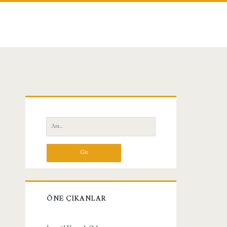
Birincil
Yan
Ara:
Menü
ÖNE ÇIKANLAR