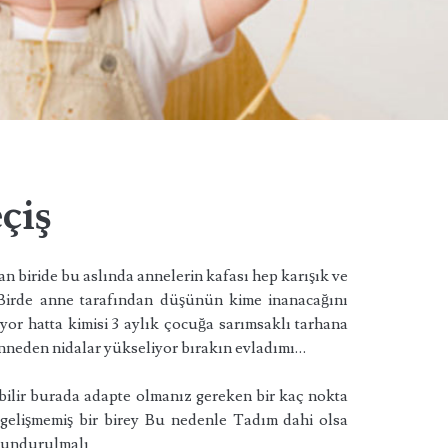
çiş
n biride bu aslında annelerin kafası hep karışık ve
. Birde anne tarafından düşünün kime inanacağını
riyor hatta kimisi 3 aylık çocuğa sarımsaklı tarhana
nneden nidalar yükseliyor bırakın evladımı…
bilir burada adapte olmanız gereken bir kaç nokta
 gelişmemiş bir birey Bu nedenle Tadım dahi olsa
ulundurulmalı