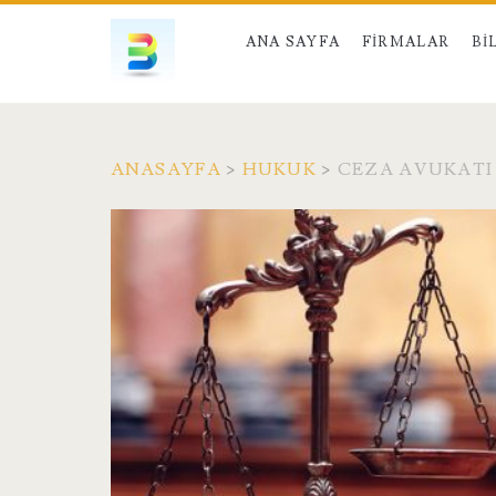
ANA SAYFA
FIRMALAR
BI
ANASAYFA
>
HUKUK
>
CEZA AVUKATI