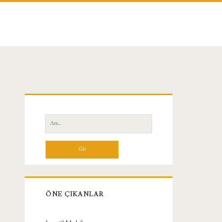
Birincil
Yan
Ara:
Menü
ÖNE ÇIKANLAR