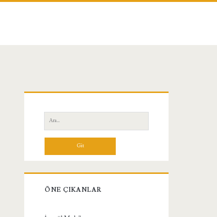
Birincil
Yan
Ara:
Menü
ÖNE ÇIKANLAR