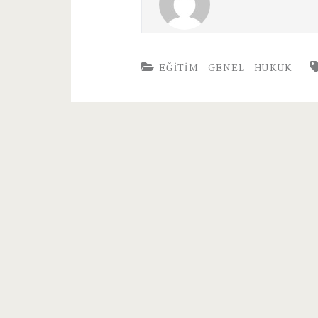
EĞITIM
GENEL
HUKUK