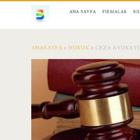
ANA SAYFA
FIRMALAR
BI
ANASAYFA
>
HUKUK
>
CEZA AVUKATI 