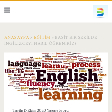
ANASAYFA
>
EĞITIM
>
BASIT BIR ŞEKILDE
İNGILIZCEYI NASIL ÖĞRENIRIZ?
Tarih: 15 Ekim 2020 Yazar:
bsoru