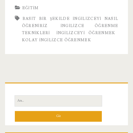
EĞITIM
BASIT BIR ŞEKILDE İNGILIZCEYI NASIL
ÖĞRENIRIZ
INGILIZCE ÖĞRENME
TEKNIKLERI
INGILIZCEYI ÖĞRENMEK
KOLAY INGILIZCE ÖĞRENMEK
Birincil
Yan
Ara:
Menü