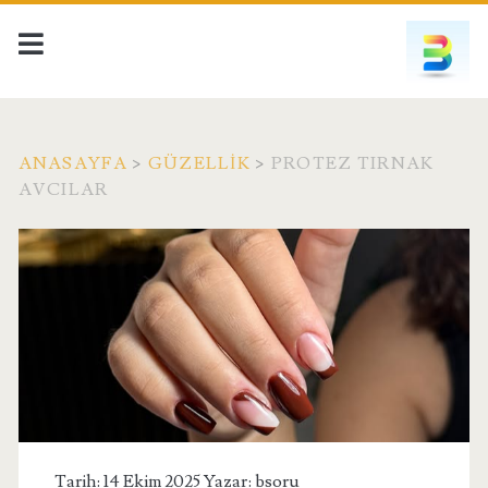
ANASAYFA
>
GÜZELLIK
>
PROTEZ TIRNAK
AVCILAR
Tarih: 14 Ekim 2025 Yazar:
bsoru