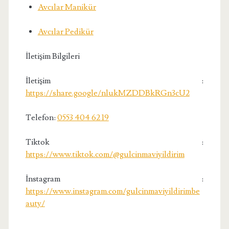
Avcılar Manikür
Avcılar Pedikür
İletişim Bilgileri
İletişim :
https://share.google/nlukMZDDBkRGn3cU2
Telefon:
0553 404 62 19
Tiktok :
https://www.tiktok.com/@gulcinmaviyildirim
İnstagram :
https://www.instagram.com/gulcinmaviyildirimbe
auty/