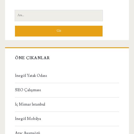
Yan
Ara:
Menü
ÖNE ÇIKANLAR
İnegöl Yatak Odası
SEO Çalışması
İç Mimar İstanbul
İnegöl Mobilya
Araç Asansörü