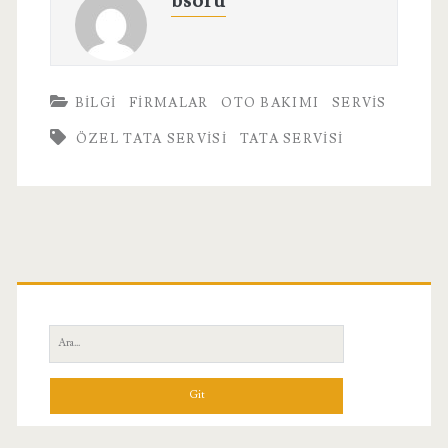
bsoru
BILGI
FIRMALAR
OTO BAKIMI
SERVIS
ÖZEL TATA SERVISI
TATA SERVISI
Birincil
Yan
Ara:
Menü