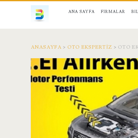
ANA SAYFA
FIRMALAR
BI
ANASAYFA
>
OTO EKSPERTIZ
>
OTO EK