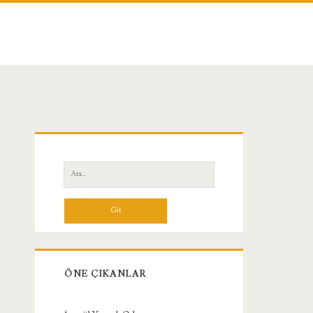
Birincil
Yan
Ara:
Menü
ÖNE ÇIKANLAR