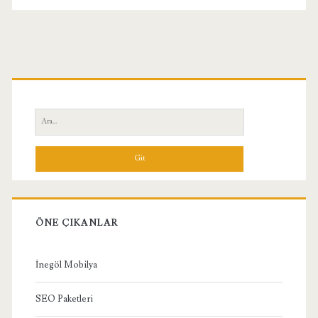
Birincil
Yan
Ara:
Menü
ÖNE ÇIKANLAR
İnegöl Mobilya
SEO Paketleri