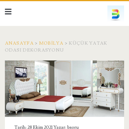
ANASAYFA
>
MOBILYA
>
KÜÇÜK YATAK
ODASI DEKORASYONU
Tarih: 28 Ekim 2021 Yazar:
bsoru