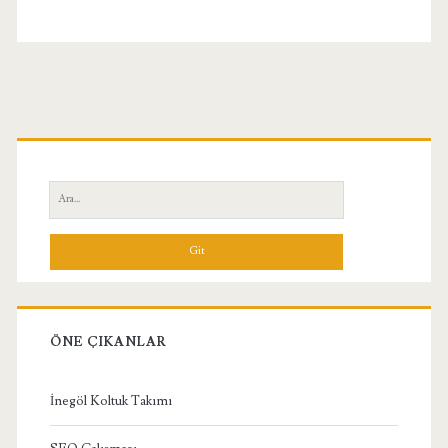
Birincil
Yan
Ara:
Menü
ÖNE ÇIKANLAR
İnegöl Koltuk Takımı