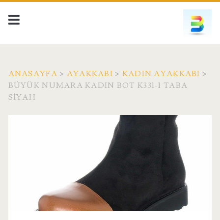
ANASAYFA
>
AYAKKABI
>
KADIN AYAKKABI
>
BÜYÜK NUMARA KADIN BOT K331-1 TABA
SIYAH