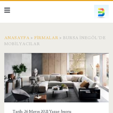
ANASAYFA
>
FIRMALAR
>
BURSA İNEGÖL’DE
MOBILYACILAR
Tarih: 26 Mayıs 2021 Yazar:
bsoru