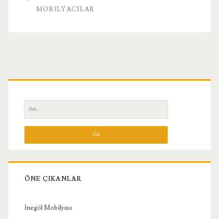
MOBILYACILAR
Birincil
Yan
Ara:
Menü
ÖNE ÇIKANLAR
İnegöl Mobilyası