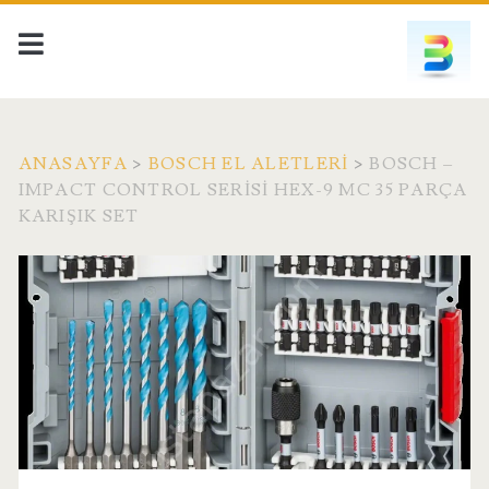
ANASAYFA
>
BOSCH EL ALETLERI
>
BOSCH –
IMPACT CONTROL SERISI HEX-9 MC 35 PARÇA
KARIŞIK SET